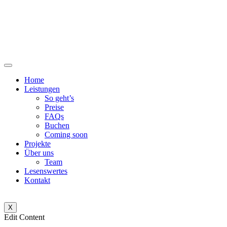
Zum
Inhalt
wechseln
Home
Leistungen
So geht’s
Preise
FAQs
Buchen
Coming soon
Projekte
Über uns
Team
Lesenswertes
Kontakt
X
Edit Content