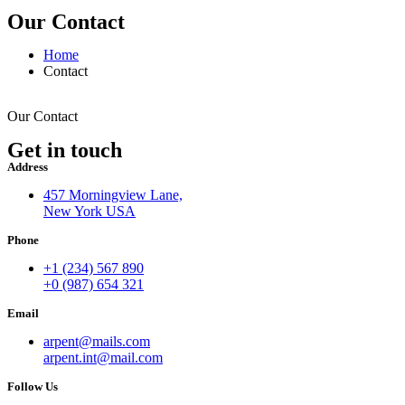
Our Contact
Home
Contact
Our Contact
Get in touch
Address
457 Morningview Lane,
New York USA
Phone
+1 (234) 567 890
+0 (987) 654 321
Email
arpent@mails.com
arpent.int@mail.com
Follow Us