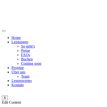
Zum
Inhalt
wechseln
Home
Leistungen
So geht’s
Preise
FAQs
Buchen
Coming soon
Projekte
Über uns
Team
Lesenswertes
Kontakt
X
Edit Content